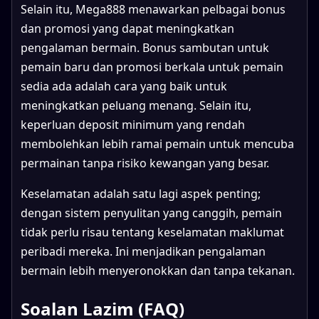
Selain itu, Mega888 menawarkan pelbagai bonus
dan promosi yang dapat meningkatkan
pengalaman bermain. Bonus sambutan untuk
pemain baru dan promosi berkala untuk pemain
sedia ada adalah cara yang baik untuk
meningkatkan peluang menang. Selain itu,
keperluan deposit minimum yang rendah
membolehkan lebih ramai pemain untuk mencuba
permainan tanpa risiko kewangan yang besar.
Keselamatan adalah satu lagi aspek penting;
dengan sistem penyulitan yang canggih, pemain
tidak perlu risau tentang keselamatan maklumat
peribadi mereka. Ini menjadikan pengalaman
bermain lebih menyeronokkan dan tanpa tekanan.
Soalan Lazim (FAQ)