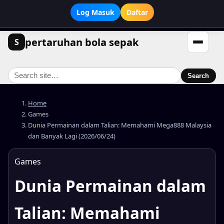
Log Masuk
Daftar
pertaruhan bola sepak
S
Search
Search
Home
Games
Dunia Permainan dalam Talian: Memahami Mega888 Malaysia
dan Banyak Lagi (2026/06/24)
Games
Dunia Permainan dalam
Talian: Memahami