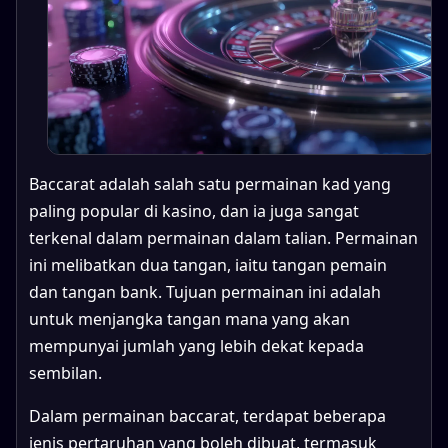
Baccarat adalah salah satu permainan kad yang
paling popular di kasino, dan ia juga sangat
terkenal dalam permainan dalam talian. Permainan
ini melibatkan dua tangan, iaitu tangan pemain
dan tangan bank. Tujuan permainan ini adalah
untuk menjangka tangan mana yang akan
mempunyai jumlah yang lebih dekat kepada
sembilan.
Dalam permainan baccarat, terdapat beberapa
jenis pertaruhan yang boleh dibuat, termasuk