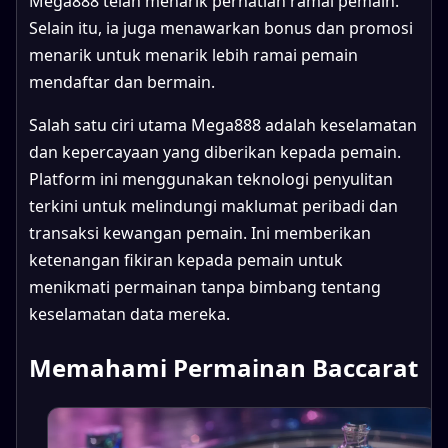
Mega888 telah menarik perhatian ramai pemain.
Selain itu, ia juga menawarkan bonus dan promosi
menarik untuk menarik lebih ramai pemain
mendaftar dan bermain.
Salah satu ciri utama Mega888 adalah keselamatan
dan kepercayaan yang diberikan kepada pemain.
Platform ini menggunakan teknologi penyulitan
terkini untuk melindungi maklumat peribadi dan
transaksi kewangan pemain. Ini memberikan
ketenangan fikiran kepada pemain untuk
menikmati permainan tanpa bimbang tentang
keselamatan data mereka.
Memahami Permainan Baccarat