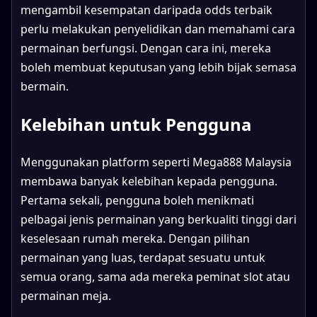
mengambil kesempatan daripada odds terbaik
perlu melakukan penyelidikan dan memahami cara
permainan berfungsi. Dengan cara ini, mereka
boleh membuat keputusan yang lebih bijak semasa
bermain.
Kelebihan untuk Pengguna
Menggunakan platform seperti Mega888 Malaysia
membawa banyak kelebihan kepada pengguna.
Pertama sekali, pengguna boleh menikmati
pelbagai jenis permainan yang berkualiti tinggi dari
keselesaan rumah mereka. Dengan pilihan
permainan yang luas, terdapat sesuatu untuk
semua orang, sama ada mereka peminat slot atau
permainan meja.