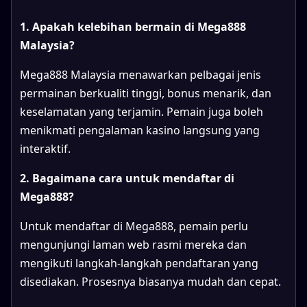
1. Apakah kelebihan bermain di Mega888
Malaysia?
Mega888 Malaysia menawarkan pelbagai jenis
permainan berkualiti tinggi, bonus menarik, dan
keselamatan yang terjamin. Pemain juga boleh
menikmati pengalaman kasino langsung yang
interaktif.
2. Bagaimana cara untuk mendaftar di
Mega888?
Untuk mendaftar di Mega888, pemain perlu
mengunjungi laman web rasmi mereka dan
mengikuti langkah-langkah pendaftaran yang
disediakan. Prosesnya biasanya mudah dan cepat.