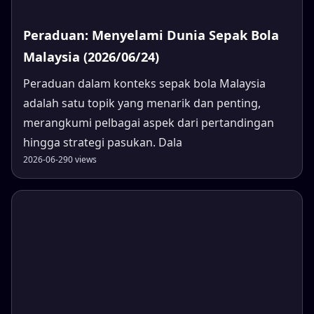
Peraduan: Menyelami Dunia Sepak Bola
Malaysia (2026/06/24)
Peraduan dalam konteks sepak bola Malaysia
adalah satu topik yang menarik dan penting,
merangkumi pelbagai aspek dari pertandingan
hingga strategi pasukan. Dala
2026-06-29
0 views