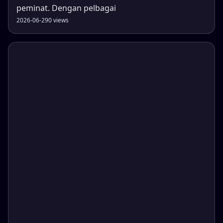
peminat. Dengan pelbagai
2026-06-29
0 views