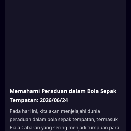
Memahami Peraduan dalam Bola Sepak
Tempatan: 2026/06/24
Pada hari ini, kita akan menjelajahi dunia
peraduan dalam bola sepak tempatan, termasuk
Piala Cabaran yang sering menjadi tumpuan para