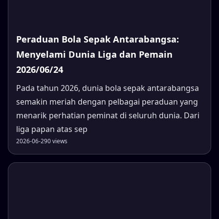
Peraduan Bola Sepak Antarabangsa:
Menyelami Dunia Liga dan Pemain
2026/06/24
Pada tahun 2026, dunia bola sepak antarabangsa
semakin meriah dengan pelbagai peraduan yang
menarik perhatian peminat di seluruh dunia. Dari
liga papan atas sep
2026-06-29
0 views