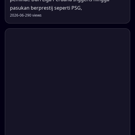
pasukan berprestij seperti PSG,
2026-06-29
0 views