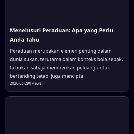
Menelusuri Peraduan: Apa yang Perlu
Anda Tahu
Peraduan merupakan elemen penting dalam
dunia sukan, terutama dalam konteks bola sepak.
Ia bukan sahaja memberikan peluang untuk
bertanding tetapi juga mencipta
2026-06-29
0 views