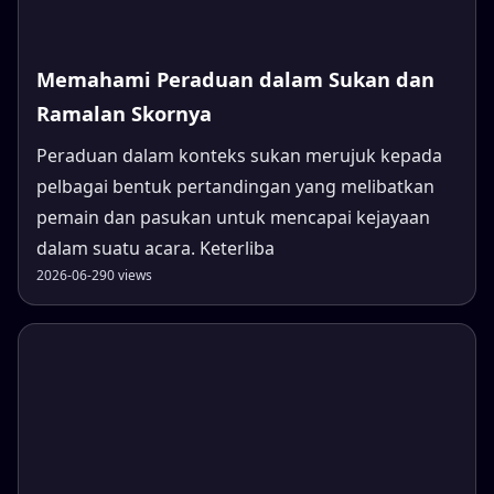
Memahami Peraduan dalam Sukan dan
Ramalan Skornya
Peraduan dalam konteks sukan merujuk kepada
pelbagai bentuk pertandingan yang melibatkan
pemain dan pasukan untuk mencapai kejayaan
dalam suatu acara. Keterliba
2026-06-29
0 views