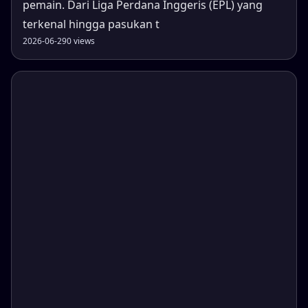
pemain. Dari Liga Perdana Inggeris (EPL) yang
terkenal hingga pasukan t
2026-06-29
0 views