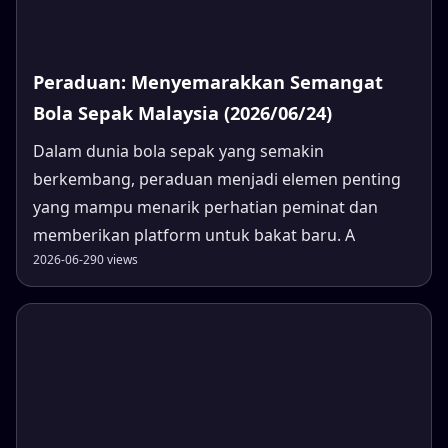
Peraduan: Menyemarakkan Semangat
Bola Sepak Malaysia (2026/06/24)
Dalam dunia bola sepak yang semakin
berkembang, peraduan menjadi elemen penting
yang mampu menarik perhatian peminat dan
memberikan platform untuk bakat baru. A
2026-06-29
0 views