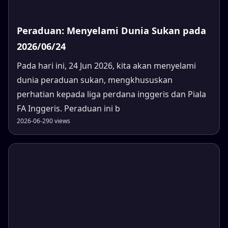
Peraduan: Menyelami Dunia Sukan pada
2026/06/24
Pada hari ini, 24 Jun 2026, kita akan menyelami
dunia peraduan sukan, mengkhususkan
perhatian kepada liga perdana inggeris dan Piala
FA Inggeris. Peraduan ini b
2026-06-29
0 views