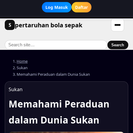
Log Masuk
Daftar
pertaruhan bola sepak
S
Search
Search
Home
Sukan
Memahami Peraduan dalam Dunia Sukan
Sukan
Memahami Peraduan
dalam Dunia Sukan