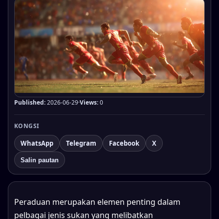
Published:
2026-06-29
·
Views:
0
KONGSI
WhatsApp
Telegram
Facebook
X
Salin pautan
Peraduan merupakan elemen penting dalam
pelbagai jenis sukan yang melibatkan