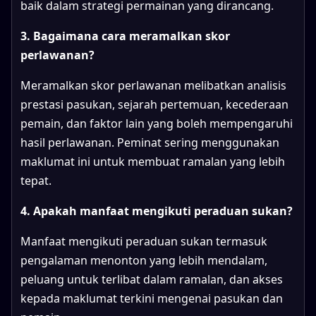
baik dalam strategi permainan yang dirancang.
3. Bagaimana cara meramalkan skor
perlawanan?
Meramalkan skor perlawanan melibatkan analisis
prestasi pasukan, sejarah pertemuan, kecederaan
pemain, dan faktor lain yang boleh mempengaruhi
hasil perlawanan. Peminat sering menggunakan
maklumat ini untuk membuat ramalan yang lebih
tepat.
4. Apakah manfaat mengikuti peraduan sukan?
Manfaat mengikuti peraduan sukan termasuk
pengalaman menonton yang lebih mendalam,
peluang untuk terlibat dalam ramalan, dan akses
kepada maklumat terkini mengenai pasukan dan