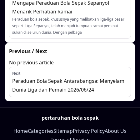
Mengapa Peraduan Bola Sepak Sepanyol
Menarik Perhatian Ramai
Peraduan bola sepak, khususnya yang melibatkan liga-liga besar
seperti Liga Sepanyol, telah menjadi tumpuan ramai peminat
sukan di seluruh dunia. Dengan pelbaga
Previous / Next
No previous article
Next
Peraduan Bola Sepak Antarabangsa: Menyelami
Dunia Liga dan Pemain 2026/06/24
pertaruhan bola sepak
Home
Categories
Sitemap
Privacy Policy
About Us
Terms of Service