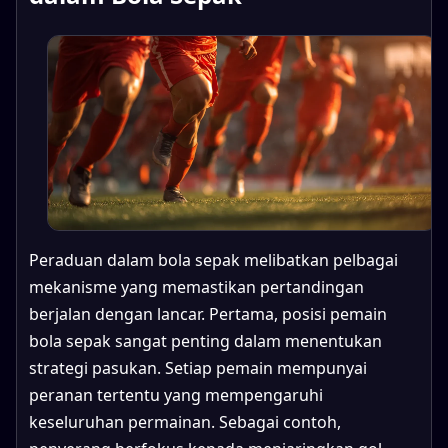
Peraduan dalam bola sepak melibatkan pelbagai
mekanisme yang memastikan pertandingan
berjalan dengan lancar. Pertama, posisi pemain
bola sepak sangat penting dalam menentukan
strategi pasukan. Setiap pemain mempunyai
peranan tertentu yang mempengaruhi
keseluruhan permainan. Sebagai contoh,