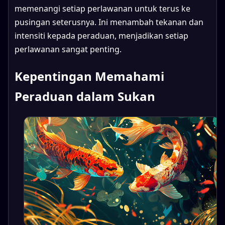
memenangi setiap perlawanan untuk terus ke
pusingan seterusnya. Ini menambah tekanan dan
intensiti kepada peraduan, menjadikan setiap
perlawanan sangat penting.
Kepentingan Memahami
Peraduan dalam Sukan