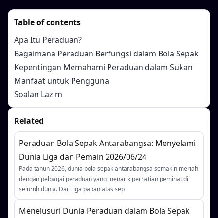
Table of contents
Apa Itu Peraduan?
Bagaimana Peraduan Berfungsi dalam Bola Sepak
Kepentingan Memahami Peraduan dalam Sukan
Manfaat untuk Pengguna
Soalan Lazim
Related
Peraduan Bola Sepak Antarabangsa: Menyelami
Dunia Liga dan Pemain 2026/06/24
Pada tahun 2026, dunia bola sepak antarabangsa semakin meriah
dengan pelbagai peraduan yang menarik perhatian peminat di
seluruh dunia. Dari liga papan atas sep
Menelusuri Dunia Peraduan dalam Bola Sepak