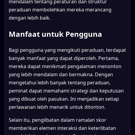
mendalam tentang peraturan dan struktur
peraduan membolehkan mereka merancang
dengan lebih baik.
Manfaat untuk Pengguna
Bagi pengguna yang mengikuti peraduan, terdapat
banyak manfaat yang dapat diperoleh. Pertama,
mereka dapat menikmati pengalaman menonton
yang lebih mendalam dan bermakna. Dengan
mengetahui lebih banyak tentang peraduan,
peminat dapat memahami strategi dan keputusan
yang dibuat oleh pasukan. Ini menjadikan setiap
perlawanan lebih menarik untuk ditonton.
Selain itu, penglibatan dalam ramalan skor
memberikan elemen interaksi dan keterlibatan