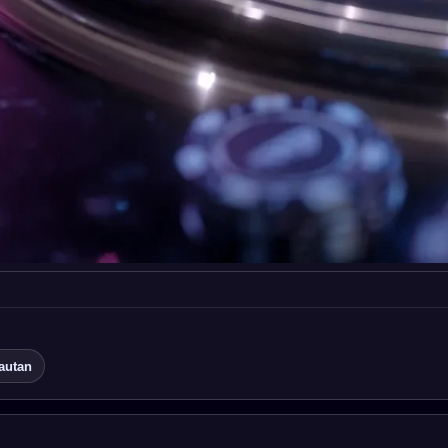
autan