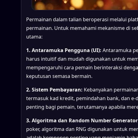
Permainan dalam talian beroperasi melalui pl
permainan. Untuk memahami mekanisme di seba
utama:
1. Antaramuka Pengguna (UI):
Antaramuka pen
harus intuitif dan mudah digunakan untuk mema
mempengaruhi cara pemain berinteraksi den
keputusan semasa bermain.
2. Sistem Pembayaran:
Kebanyakan permainan 
termasuk kad kredit, pemindahan bank, dan e-
penting bagi pemain, terutamanya apabila me
3. Algoritma dan Random Number Generator
poker, algoritma dan RNG digunakan untuk mema
adalah komponen penting yang menjamin bahawa 