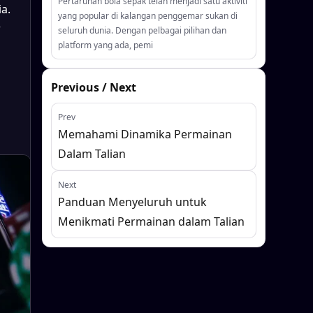
Pertaruhan bola sepak telah menjadi satu aktiviti
a.
yang popular di kalangan penggemar sukan di
r
seluruh dunia. Dengan pelbagai pilihan dan
platform yang ada, pemi
Previous / Next
Prev
Memahami Dinamika Permainan
Dalam Talian
Next
Panduan Menyeluruh untuk
Menikmati Permainan dalam Talian