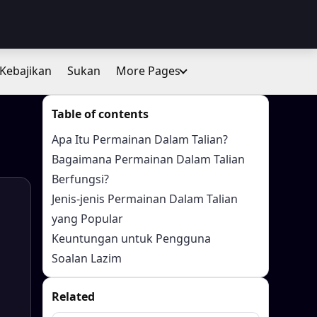
Kebajikan
Sukan
More Pages
Table of contents
Apa Itu Permainan Dalam Talian?
Bagaimana Permainan Dalam Talian
Berfungsi?
Jenis-jenis Permainan Dalam Talian
yang Popular
Keuntungan untuk Pengguna
Soalan Lazim
Related