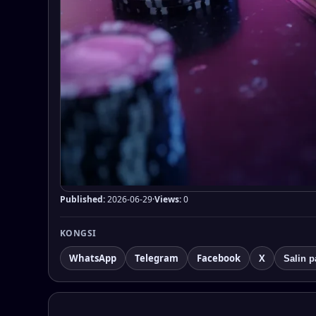
Published:
2026-06-29
·
Views:
0
KONGSI
WhatsApp
Telegram
Facebook
X
Salin p