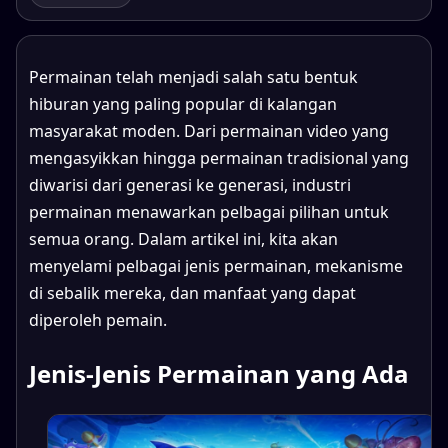
Permainan telah menjadi salah satu bentuk
hiburan yang paling popular di kalangan
masyarakat moden. Dari permainan video yang
mengasyikkan hingga permainan tradisional yang
diwarisi dari generasi ke generasi, industri
permainan menawarkan pelbagai pilihan untuk
semua orang. Dalam artikel ini, kita akan
menyelami pelbagai jenis permainan, mekanisme
di sebalik mereka, dan manfaat yang dapat
diperoleh pemain.
Jenis-Jenis Permainan yang Ada