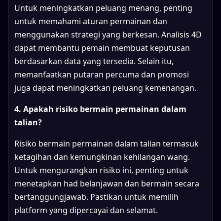
Untuk meningkatkan peluang menang, penting
untuk memahami aturan permainan dan
menggunakan strategi yang berkesan. Analisis 4D
dapat membantu pemain membuat keputusan
berdasarkan data yang tersedia. Selain itu,
memanfaatkan putaran percuma dan promosi
juga dapat meningkatkan peluang kemenangan.
4. Apakah risiko bermain permainan dalam
talian?
Risiko bermain permainan dalam talian termasuk
ketagihan dan kemungkinan kehilangan wang.
Untuk mengurangkan risiko ini, penting untuk
menetapkan had belanjawan dan bermain secara
bertanggungjawab. Pastikan untuk memilih
platform yang dipercayai dan selamat.