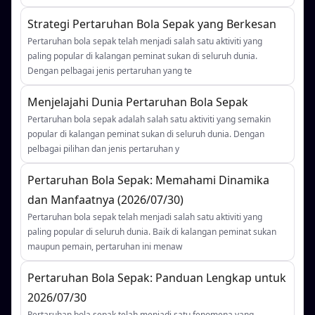
Strategi Pertaruhan Bola Sepak yang Berkesan
Pertaruhan bola sepak telah menjadi salah satu aktiviti yang
paling popular di kalangan peminat sukan di seluruh dunia.
Dengan pelbagai jenis pertaruhan yang te
Menjelajahi Dunia Pertaruhan Bola Sepak
Pertaruhan bola sepak adalah salah satu aktiviti yang semakin
popular di kalangan peminat sukan di seluruh dunia. Dengan
pelbagai pilihan dan jenis pertaruhan y
Pertaruhan Bola Sepak: Memahami Dinamika
dan Manfaatnya (2026/07/30)
Pertaruhan bola sepak telah menjadi salah satu aktiviti yang
paling popular di seluruh dunia. Baik di kalangan peminat sukan
maupun pemain, pertaruhan ini menaw
Pertaruhan Bola Sepak: Panduan Lengkap untuk
2026/07/30
Pertaruhan bola sepak telah menjadi satu fenomena yang