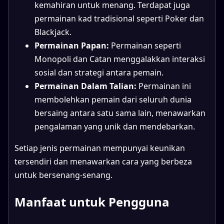
kemahiran untuk menang. Terdapat juga
permainan kad tradisional seperti Poker dan
Blackjack.
Permainan Papan:
Permainan seperti
Monopoli dan Catan menggalakkan interaksi
sosial dan strategi antara pemain.
Permainan Dalam Talian:
Permainan ini
membolehkan pemain dari seluruh dunia
bersaing antara satu sama lain, menawarkan
pengalaman yang unik dan mendebarkan.
Setiap jenis permainan mempunyai keunikan
tersendiri dan menawarkan cara yang berbeza
untuk bersenang-senang.
Manfaat untuk Pengguna