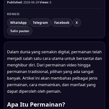
Published:
2026-06-29
·
Views:
0
KONGSI
WhatsApp
Telegram
Facebook
X
Salin pautan
Dalam dunia yang semakin digital, permainan telah
menjadi salah satu cara utama untuk bersantai dan
menghibur diri. Dari permainan video hingga
permainan tradisional, pilihan yang ada sangat
banyak. Artikel ini akan membahas pelbagai jenis
permainan, cara memainkan, dan manfaat yang
dapat diperoleh oleh pemain.
Apa Itu Permainan?