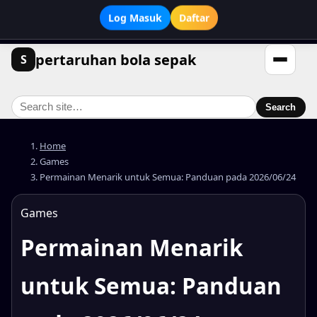
Log Masuk
Daftar
pertaruhan bola sepak
S
Search
Search
Home
Games
Permainan Menarik untuk Semua: Panduan pada 2026/06/24
Games
Permainan Menarik
untuk Semua: Panduan