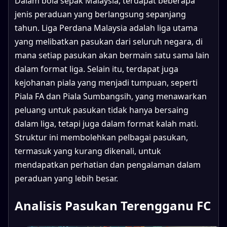
Dalam bola sepak Malaysia, terdapat beberapa
jenis peraduan yang berlangsung sepanjang
tahun. Liga Perdana Malaysia adalah liga utama
yang melibatkan pasukan dari seluruh negara, di
mana setiap pasukan akan bermain satu sama lain
dalam format liga. Selain itu, terdapat juga
kejohanan piala yang menjadi tumpuan, seperti
Piala FA dan Piala Sumbangsih, yang menawarkan
peluang untuk pasukan tidak hanya bersaing
dalam liga, tetapi juga dalam format kalah mati.
Struktur ini membolehkan pelbagai pasukan,
termasuk yang kurang dikenali, untuk
mendapatkan perhatian dan pengalaman dalam
peraduan yang lebih besar.
Analisis Pasukan Terengganu FC