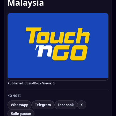
Malaysia
Published:
2026-06-29
·
Views:
0
KONGSI
WhatsApp
Telegram
Facebook
X
Salin pautan