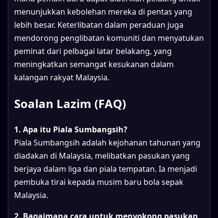
menunjukkan kebolehan mereka di pentas yang
lebih besar. Keterlibatan dalam peraduan juga
mendorong penglibatan komuniti dan menyatukan
peminat dari pelbagai latar belakang, yang
meningkatkan semangat kesukanan dalam
kalangan rakyat Malaysia.
Soalan Lazim (FAQ)
1. Apa itu Piala Sumbangsih?
Piala Sumbangsih adalah kejohanan tahunan yang
diadakan di Malaysia, melibatkan pasukan yang
berjaya dalam liga dan piala tempatan. Ia menjadi
pembuka tirai kepada musim baru bola sepak
Malaysia.
2. Bagaimana cara untuk menyokong pasukan