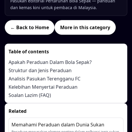
Pasukan editorial Pertaruhan Bola Sepak — panduan
dan kemas kini untuk pembaca di Malaysia.
← Back to Home
More in this category
Table of contents
Apakah Peraduan Dalam Bola Sepak?
Struktur dan Jenis Peraduan
Analisis Pasukan Terengganu FC
Kelebihan Menyertai Peraduan
Soalan Lazim (FAQ)
Related
Memahami Peraduan dalam Dunia Sukan
Peraduan merupakan elemen penting dalam pelbagai jenis sukan