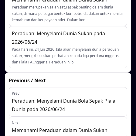
Peraduan merupakan salah satu aspek penting dalam dunia
sukan, di mana pelbagai bentuk kompetisi diadakan untuk menilai
kemahiran dan keupayaan atlet. Dalam kon
Peraduan: Menyelami Dunia Sukan pada
2026/06/24
Pada hari ini, 24 Jun 2026, kita akan menyelami dunia peraduan
sukan, mengkhususkan perhatian kepada liga perdana inggeris
dan Piala FA Inggeris. Peraduan ini b
Previous / Next
Prev
Peraduan: Menyelami Dunia Bola Sepak Piala
Dunia pada 2026/06/24
Next
Memahami Peraduan dalam Dunia Sukan