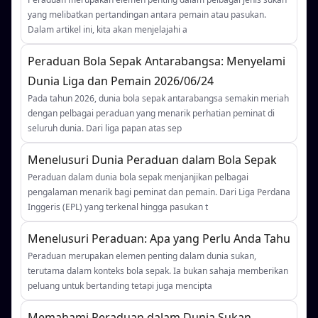
yang melibatkan pertandingan antara pemain atau pasukan.
Dalam artikel ini, kita akan menjelajahi a
Peraduan Bola Sepak Antarabangsa: Menyelami
Dunia Liga dan Pemain 2026/06/24
Pada tahun 2026, dunia bola sepak antarabangsa semakin meriah
dengan pelbagai peraduan yang menarik perhatian peminat di
seluruh dunia. Dari liga papan atas sep
Menelusuri Dunia Peraduan dalam Bola Sepak
Peraduan dalam dunia bola sepak menjanjikan pelbagai
pengalaman menarik bagi peminat dan pemain. Dari Liga Perdana
Inggeris (EPL) yang terkenal hingga pasukan t
Menelusuri Peraduan: Apa yang Perlu Anda Tahu
Peraduan merupakan elemen penting dalam dunia sukan,
terutama dalam konteks bola sepak. Ia bukan sahaja memberikan
peluang untuk bertanding tetapi juga mencipta
Memahami Peraduan dalam Dunia Sukan