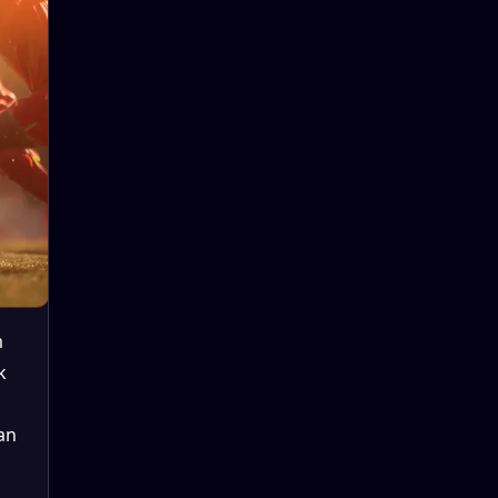
m
k
an