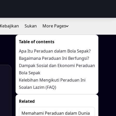
Kebajikan
Sukan
More Pages
Table of contents
Apa Itu Peraduan dalam Bola Sepak?
Bagaimana Peraduan Ini Berfungsi?
Dampak Sosial dan Ekonomi Peraduan
Bola Sepak
Kelebihan Mengikuti Peraduan Ini
Soalan Lazim (FAQ)
Related
Memahami Peraduan dalam Dunia