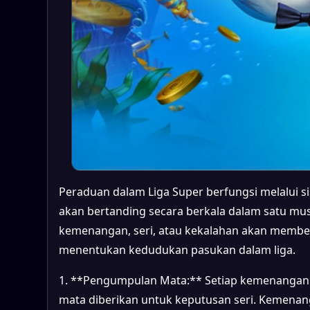
Peraduan dalam Liga Super berfungsi melalui 
akan bertanding secara berkala dalam satu mus
kemenangan, seri, atau kekalahan akan membe
menentukan kedudukan pasukan dalam liga.
1. **Pengumpulan Mata:** Setiap kemenangan
mata diberikan untuk keputusan seri. Kemenan