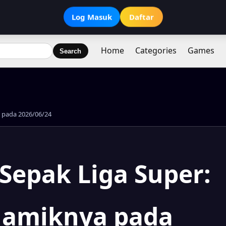
Log Masuk
Daftar
Home
Categories
Games
Search
 pada 2026/06/24
Sepak Liga Super:
amiknya pada