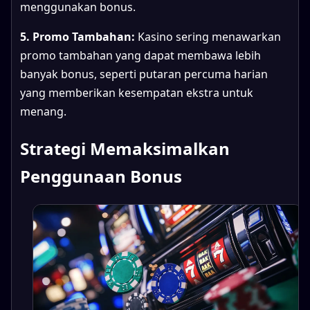
menggunakan bonus.
5. Promo Tambahan:
Kasino sering menawarkan
promo tambahan yang dapat membawa lebih
banyak bonus, seperti putaran percuma harian
yang memberikan kesempatan ekstra untuk
menang.
Strategi Memaksimalkan
Penggunaan Bonus