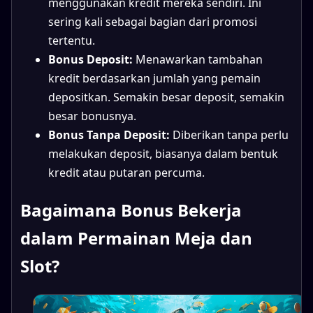
menggunakan kredit mereka sendiri. Ini
sering kali sebagai bagian dari promosi
tertentu.
Bonus Deposit:
Menawarkan tambahan
kredit berdasarkan jumlah yang pemain
depositkan. Semakin besar deposit, semakin
besar bonusnya.
Bonus Tanpa Deposit:
Diberikan tanpa perlu
melakukan deposit, biasanya dalam bentuk
kredit atau putaran percuma.
Bagaimana Bonus Bekerja
dalam Permainan Meja dan
Slot?