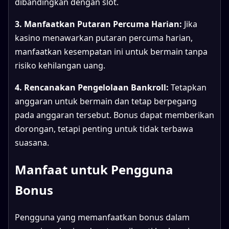
dibandingkan dengan slot.
3. Manfaatkan Putaran Percuma Harian:
Jika
kasino menawarkan putaran percuma harian,
manfaatkan kesempatan ini untuk bermain tanpa
risiko kehilangan uang.
4. Rencanakan Pengelolaan Bankroll:
Tetapkan
anggaran untuk bermain dan tetap berpegang
pada anggaran tersebut. Bonus dapat memberikan
dorongan, tetapi penting untuk tidak terbawa
suasana.
Manfaat untuk Pengguna
Bonus
Pengguna yang memanfaatkan bonus dalam