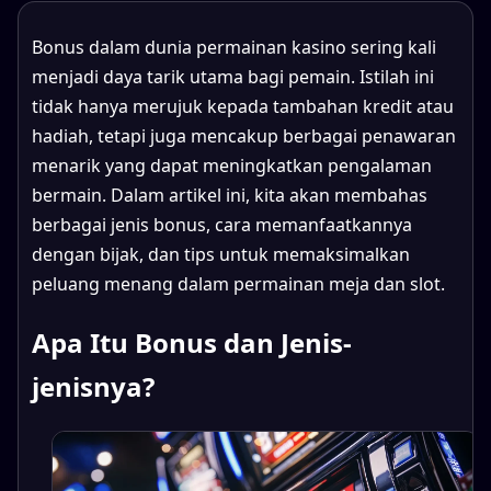
Bonus dalam dunia permainan kasino sering kali
menjadi daya tarik utama bagi pemain. Istilah ini
tidak hanya merujuk kepada tambahan kredit atau
hadiah, tetapi juga mencakup berbagai penawaran
menarik yang dapat meningkatkan pengalaman
bermain. Dalam artikel ini, kita akan membahas
berbagai jenis bonus, cara memanfaatkannya
dengan bijak, dan tips untuk memaksimalkan
peluang menang dalam permainan meja dan slot.
Apa Itu Bonus dan Jenis-
jenisnya?