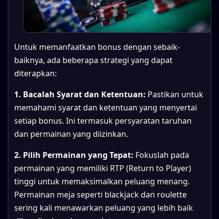
Untuk memanfaatkan bonus dengan sebaik-
baiknya, ada beberapa strategi yang dapat
diterapkan:
1. Bacalah Syarat dan Ketentuan:
Pastikan untuk
memahami syarat dan ketentuan yang menyertai
setiap bonus. Ini termasuk persyaratan taruhan
dan permainan yang diizinkan.
2. Pilih Permainan yang Tepat:
Fokuslah pada
permainan yang memiliki RTP (Return to Player)
tinggi untuk memaksimalkan peluang menang.
Permainan meja seperti blackjack dan roulette
sering kali menawarkan peluang yang lebih baik