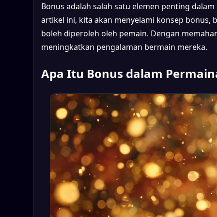
Bonus adalah salah satu elemen penting dalam 
artikel ini, kita akan menyelami konsep bonus, 
boleh diperoleh oleh pemain. Dengan memaham
meningkatkan pengalaman bermain mereka.
Apa Itu Bonus dalam Permain