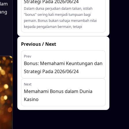
Strategi Pada 2026/06/24
alam
Dalam dunia perjudian dalam talian, istilah
yang
"bonus" sering kali menjadi tumpuan bagi
pemain. Bonus bukan sahaja menambah nilai
kepada pengalaman bermain, tetapi
Previous / Next
Prev
Bonus: Memahami Keuntungan dan
Strategi Pada 2026/06/24
Next
Memahami Bonus dalam Dunia
Kasino