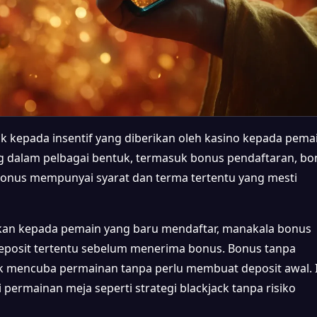
 kepada insentif yang diberikan oleh kasino kepada pema
ng dalam pelbagai bentuk, termasuk bonus pendaftaran, bo
s bonus mempunyai syarat dan terma tertentu yang mesti
ikan kepada pemain yang baru mendaftar, manakala bonus
posit tertentu sebelum menerima bonus. Bonus tanpa
uk mencuba permainan tanpa perlu membuat deposit awal. I
rmainan meja seperti strategi blackjack tanpa risiko