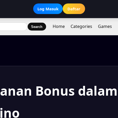
Log Masuk
Daftar
Home
Categories
Games
Search
anan Bonus dalam
ino