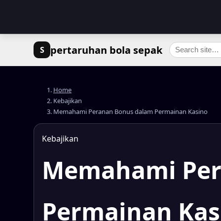
pertaruhan bola sepak
S
Search
Home
Kebajikan
Memahami Peranan Bonus dalam Permainan Kasino
Kebajikan
Memahami Per
Permainan Kas