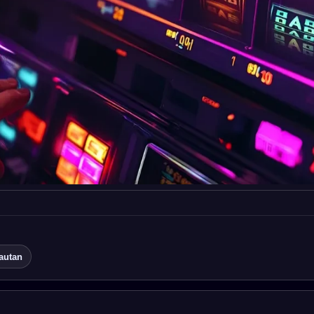
autan