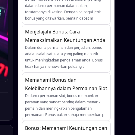
dalam dunia permainan dalam talian,
terutamanya di kasino. Dengan pelbagai jenis
bonus yang ditawarkan, pemain dapat m
Menjelajahi Bonus: Cara
Memaksimalkan Keuntungan Anda
Dalam dunia permainan dan perjudian, bonus
adalah salah satu cara yang paling menarik
untuk meningkatkan pengalaman anda. Bonus
tidak hanya menawarkan peluang t
Memahami Bonus dan
Kelebihannya dalam Permainan Slot
Di dunia permainan slot, bonus memainkan
peranan yang sangat penting dalam menarik
pemain dan meningkatkan pengalaman
permainan. Bonus bukan sahaja memberikan p
Bonus: Memahami Keuntungan dan