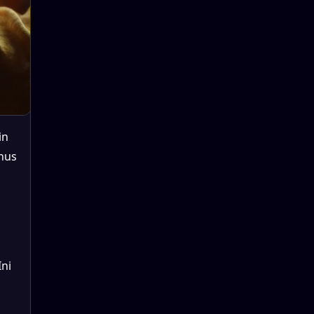
in
nus
ni