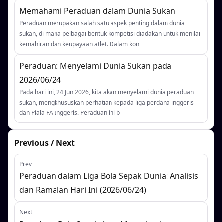
Memahami Peraduan dalam Dunia Sukan
Peraduan merupakan salah satu aspek penting dalam dunia
sukan, di mana pelbagai bentuk kompetisi diadakan untuk menilai
kemahiran dan keupayaan atlet. Dalam kon
Peraduan: Menyelami Dunia Sukan pada
2026/06/24
Pada hari ini, 24 Jun 2026, kita akan menyelami dunia peraduan
sukan, mengkhususkan perhatian kepada liga perdana inggeris
dan Piala FA Inggeris. Peraduan ini b
Previous / Next
Prev
Peraduan dalam Liga Bola Sepak Dunia: Analisis
dan Ramalan Hari Ini (2026/06/24)
Next