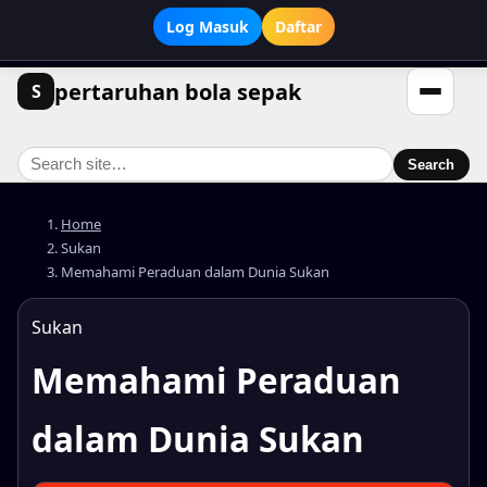
Log Masuk
Daftar
pertaruhan bola sepak
S
Search
Search
Home
Sukan
Memahami Peraduan dalam Dunia Sukan
Sukan
Memahami Peraduan
dalam Dunia Sukan