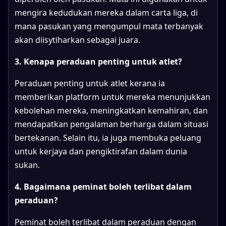
mengira kedudukan mereka dalam carta liga, di
mana pasukan yang mengumpul mata terbanyak
akan diisytiharkan sebagai juara.
3. Kenapa peraduan penting untuk atlet?
Peraduan penting untuk atlet kerana ia
memberikan platform untuk mereka menunjukkan
kebolehan mereka, meningkatkan kemahiran, dan
mendapatkan pengalaman berharga dalam situasi
bertekanan. Selain itu, ia juga membuka peluang
untuk kerjaya dan pengiktirafan dalam dunia
sukan.
4. Bagaimana peminat boleh terlibat dalam
peraduan?
Peminat boleh terlibat dalam peraduan dengan