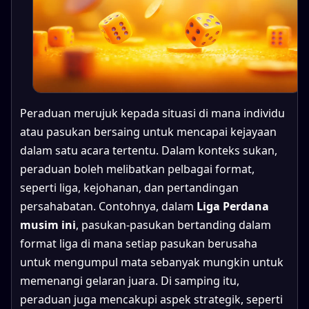
Peraduan merujuk kepada situasi di mana individu
atau pasukan bersaing untuk mencapai kejayaan
dalam satu acara tertentu. Dalam konteks sukan,
peraduan boleh melibatkan pelbagai format,
seperti liga, kejohanan, dan pertandingan
persahabatan. Contohnya, dalam
Liga Perdana
musim ini
, pasukan-pasukan bertanding dalam
format liga di mana setiap pasukan berusaha
untuk mengumpul mata sebanyak mungkin untuk
memenangi gelaran juara. Di samping itu,
peraduan juga mencakupi aspek strategik, seperti