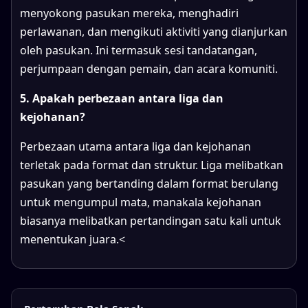
menyokong pasukan mereka, menghadiri
perlawanan, dan mengikuti aktiviti yang dianjurkan
oleh pasukan. Ini termasuk sesi tandatangan,
perjumpaan dengan pemain, dan acara komuniti.
5. Apakah perbezaan antara liga dan
kejohanan?
Perbezaan utama antara liga dan kejohanan
terletak pada format dan struktur. Liga melibatkan
pasukan yang bertanding dalam format berulang
untuk mengumpul mata, manakala kejohanan
biasanya melibatkan pertandingan satu kali untuk
menentukan juara.<