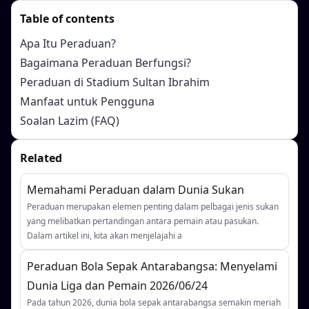
Table of contents
Apa Itu Peraduan?
Bagaimana Peraduan Berfungsi?
Peraduan di Stadium Sultan Ibrahim
Manfaat untuk Pengguna
Soalan Lazim (FAQ)
Related
Memahami Peraduan dalam Dunia Sukan
Peraduan merupakan elemen penting dalam pelbagai jenis sukan
yang melibatkan pertandingan antara pemain atau pasukan.
Dalam artikel ini, kita akan menjelajahi a
Peraduan Bola Sepak Antarabangsa: Menyelami
Dunia Liga dan Pemain 2026/06/24
Pada tahun 2026, dunia bola sepak antarabangsa semakin meriah