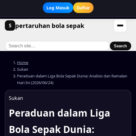
Log Masuk
Daftar
pertaruhan bola sepak
S
Search
Search
Home
Sukan
Peraduan dalam Liga Bola Sepak Dunia: Analisis dan Ramalan
Hari Ini (2026/06/24)
Sukan
Peraduan dalam Liga
Bola Sepak Dunia: