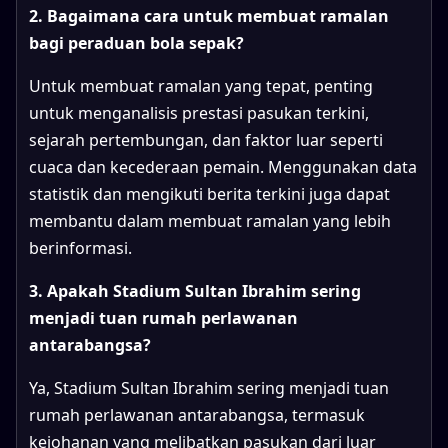
2. Bagaimana cara untuk membuat ramalan
bagi peraduan bola sepak?
Untuk membuat ramalan yang tepat, penting
untuk menganalisis prestasi pasukan terkini,
sejarah pertembungan, dan faktor luar seperti
cuaca dan kecederaan pemain. Menggunakan data
statistik dan mengikuti berita terkini juga dapat
membantu dalam membuat ramalan yang lebih
berinformasi.
3. Apakah Stadium Sultan Ibrahim sering
menjadi tuan rumah perlawanan
antarabangsa?
Ya, Stadium Sultan Ibrahim sering menjadi tuan
rumah perlawanan antarabangsa, termasuk
kejohanan yang melibatkan pasukan dari luar