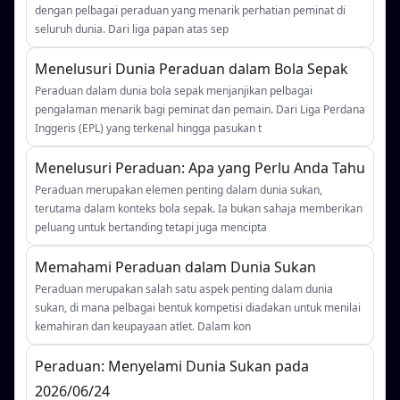
dengan pelbagai peraduan yang menarik perhatian peminat di
seluruh dunia. Dari liga papan atas sep
Menelusuri Dunia Peraduan dalam Bola Sepak
Peraduan dalam dunia bola sepak menjanjikan pelbagai
pengalaman menarik bagi peminat dan pemain. Dari Liga Perdana
Inggeris (EPL) yang terkenal hingga pasukan t
Menelusuri Peraduan: Apa yang Perlu Anda Tahu
Peraduan merupakan elemen penting dalam dunia sukan,
terutama dalam konteks bola sepak. Ia bukan sahaja memberikan
peluang untuk bertanding tetapi juga mencipta
Memahami Peraduan dalam Dunia Sukan
Peraduan merupakan salah satu aspek penting dalam dunia
sukan, di mana pelbagai bentuk kompetisi diadakan untuk menilai
kemahiran dan keupayaan atlet. Dalam kon
Peraduan: Menyelami Dunia Sukan pada
2026/06/24