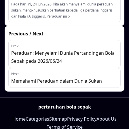
Pada hari ini, 24 Jun 2026, kita akan menyelami dunia peraduan
sukan, mengkhususkan perhatian kepada liga perdana inggeris
dan Piala FA Inggeris. Peraduan ini b
Previous / Next
Prev
Peraduan: Menyelami Dunia Pertandingan Bola
Sepak pada 2026/06/24
Next
Memahami Peraduan dalam Dunia Sukan
pertaruhan bola sepak
Home
Categories
Sitemap
Privacy Policy
About Us
Terms of Service