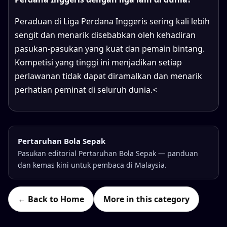
Peraduan di Liga Perdana Inggeris sering kali lebih
sengit dan menarik disebabkan oleh kehadiran
pasukan-pasukan yang kuat dan pemain bintang.
Kompetisi yang tinggi ini menjadikan setiap
perlawanan tidak dapat diramalkan dan menarik
perhatian peminat di seluruh dunia.<
Pertaruhan Bola Sepak
Pasukan editorial Pertaruhan Bola Sepak — panduan
dan kemas kini untuk pembaca di Malaysia.
← Back to Home
More in this category