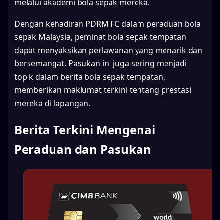
melalui akademi bola sepak mereka.
Dengan kehadiran PDRM FC dalam peraduan bola
sepak Malaysia, peminat bola sepak tempatan
dapat menyaksikan perlawanan yang menarik dan
bersemangat. Pasukan ini juga sering menjadi
topik dalam berita bola sepak tempatan,
memberikan maklumat terkini tentang prestasi
mereka di lapangan.
Berita Terkini Mengenai
Peraduan dan Pasukan