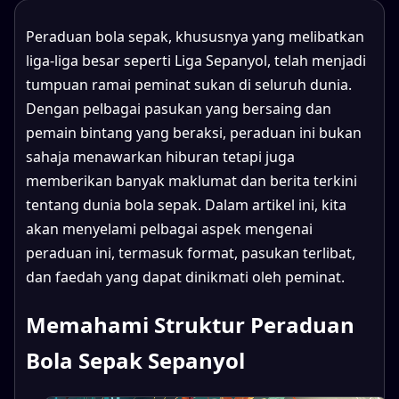
Peraduan bola sepak, khususnya yang melibatkan
liga-liga besar seperti Liga Sepanyol, telah menjadi
tumpuan ramai peminat sukan di seluruh dunia.
Dengan pelbagai pasukan yang bersaing dan
pemain bintang yang beraksi, peraduan ini bukan
sahaja menawarkan hiburan tetapi juga
memberikan banyak maklumat dan berita terkini
tentang dunia bola sepak. Dalam artikel ini, kita
akan menyelami pelbagai aspek mengenai
peraduan ini, termasuk format, pasukan terlibat,
dan faedah yang dapat dinikmati oleh peminat.
Memahami Struktur Peraduan
Bola Sepak Sepanyol