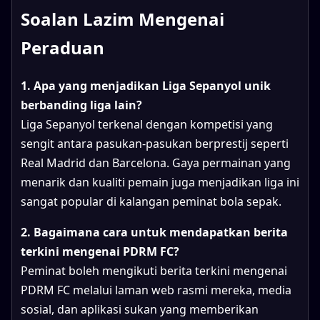
Soalan Lazim Mengenai
Peraduan
1. Apa yang menjadikan Liga Sepanyol unik
berbanding liga lain?
Liga Sepanyol terkenal dengan kompetisi yang
sengit antara pasukan-pasukan berprestij seperti
Real Madrid dan Barcelona. Gaya permainan yang
menarik dan kualiti pemain juga menjadikan liga ini
sangat popular di kalangan peminat bola sepak.
2. Bagaimana cara untuk mendapatkan berita
terkini mengenai PDRM FC?
Peminat boleh mengikuti berita terkini mengenai
PDRM FC melalui laman web rasmi mereka, media
sosial, dan aplikasi sukan yang memberikan