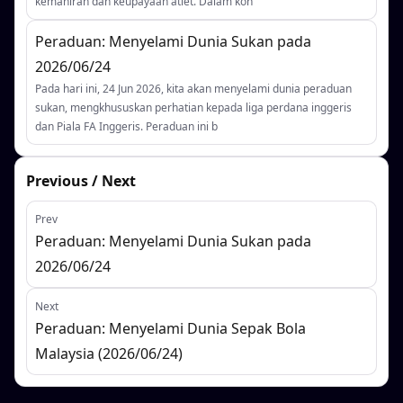
kemahiran dan keupayaan atlet. Dalam kon
Peraduan: Menyelami Dunia Sukan pada
2026/06/24
Pada hari ini, 24 Jun 2026, kita akan menyelami dunia peraduan
sukan, mengkhususkan perhatian kepada liga perdana inggeris
dan Piala FA Inggeris. Peraduan ini b
Previous / Next
Prev
Peraduan: Menyelami Dunia Sukan pada
2026/06/24
Next
Peraduan: Menyelami Dunia Sepak Bola
Malaysia (2026/06/24)