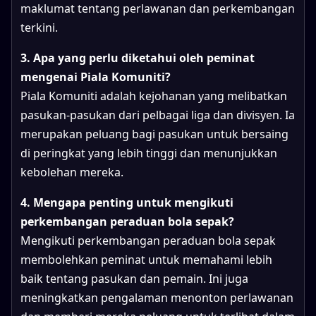
maklumat tentang perlawanan dan perkembangan
terkini.
3. Apa yang perlu diketahui oleh peminat
mengenai Piala Komuniti?
Piala Komuniti adalah kejohanan yang melibatkan
pasukan-pasukan dari pelbagai liga dan divisyen. Ia
merupakan peluang bagi pasukan untuk bersaing
di peringkat yang lebih tinggi dan menunjukkan
kebolehan mereka.
4. Mengapa penting untuk mengikuti
perkembangan peraduan bola sepak?
Mengikuti perkembangan peraduan bola sepak
membolehkan peminat untuk memahami lebih
baik tentang pasukan dan pemain. Ini juga
meningkatkan pengalaman menonton perlawanan