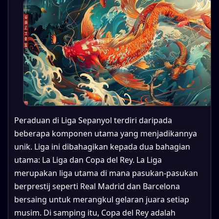
Peraduan di Liga Sepanyol terdiri daripada
beberapa komponen utama yang menjadikannya
unik. Liga ini dibahagikan kepada dua bahagian
utama: La Liga dan Copa del Rey. La Liga
merupakan liga utama di mana pasukan-pasukan
berprestij seperti Real Madrid dan Barcelona
bersaing untuk merangkul gelaran juara setiap
musim. Di samping itu, Copa del Rey adalah