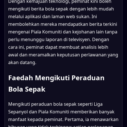
Dengan kemajuan teknologi, peminat kini boleh
mengikuti berita bola sepak dengan lebih mudah
melalui aplikasi dan laman web sukan. Ini
membolehkan mereka mendapatkan berita terkini
mengenai Piala Komuniti dan kejohanan lain tanpa
perlu menunggu laporan di televisyen. Dengan
cara ini, peminat dapat membuat analisis lebih
awal dan meramalkan keputusan perlawanan yang
akan datang.
Faedah Mengikuti Peraduan
Bola Sepak
Mengikuti peraduan bola sepak seperti Liga
Sepanyol dan Piala Komuniti memberikan banyak
manfaat kepada peminat. Pertama, ia menawarkan
hiburan yang tidak terhingga; setiap perlawanan