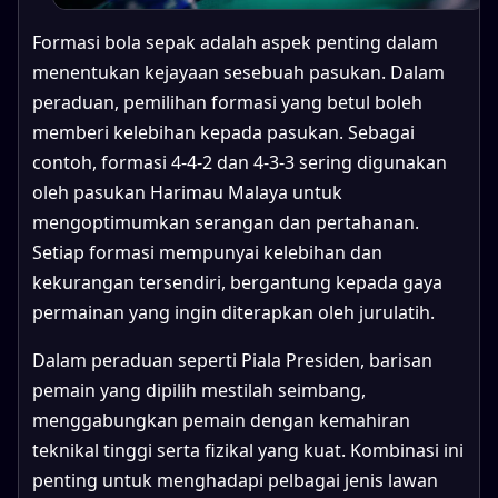
Formasi bola sepak adalah aspek penting dalam
menentukan kejayaan sesebuah pasukan. Dalam
peraduan, pemilihan formasi yang betul boleh
memberi kelebihan kepada pasukan. Sebagai
contoh, formasi 4-4-2 dan 4-3-3 sering digunakan
oleh pasukan Harimau Malaya untuk
mengoptimumkan serangan dan pertahanan.
Setiap formasi mempunyai kelebihan dan
kekurangan tersendiri, bergantung kepada gaya
permainan yang ingin diterapkan oleh jurulatih.
Dalam peraduan seperti Piala Presiden, barisan
pemain yang dipilih mestilah seimbang,
menggabungkan pemain dengan kemahiran
teknikal tinggi serta fizikal yang kuat. Kombinasi ini
penting untuk menghadapi pelbagai jenis lawan