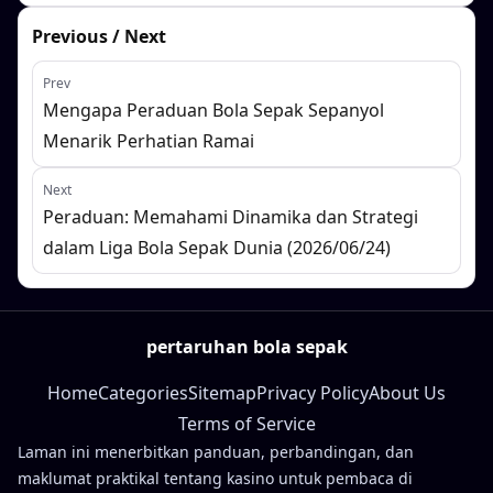
Previous / Next
Prev
Mengapa Peraduan Bola Sepak Sepanyol
Menarik Perhatian Ramai
Next
Peraduan: Memahami Dinamika dan Strategi
dalam Liga Bola Sepak Dunia (2026/06/24)
pertaruhan bola sepak
Home
Categories
Sitemap
Privacy Policy
About Us
Terms of Service
Laman ini menerbitkan panduan, perbandingan, dan
maklumat praktikal tentang kasino untuk pembaca di