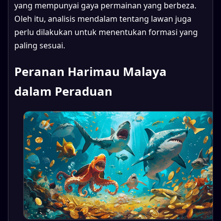
yang mempunyai gaya permainan yang berbeza.
Oleh itu, analisis mendalam tentang lawan juga
perlu dilakukan untuk menentukan formasi yang
paling sesuai.
Peranan Harimau Malaya
dalam Peraduan