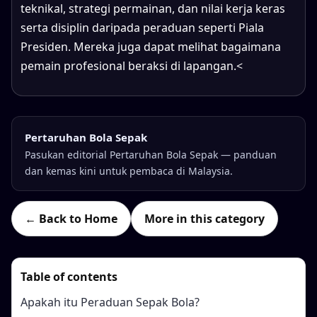
teknikal, strategi permainan, dan nilai kerja keras
serta disiplin daripada peraduan seperti Piala
Presiden. Mereka juga dapat melihat bagaimana
pemain profesional beraksi di lapangan.<
Pertaruhan Bola Sepak
Pasukan editorial Pertaruhan Bola Sepak — panduan
dan kemas kini untuk pembaca di Malaysia.
← Back to Home
More in this category
Table of contents
Apakah itu Peraduan Sepak Bola?