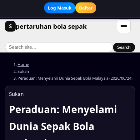
Log Masuk
Daftar
pertaruhan bola sepak
S
Search
Search
Home
Sukan
Peraduan: Menyelami Dunia Sepak Bola Malaysia (2026/06/24)
Sukan
Peraduan: Menyelami
Dunia Sepak Bola