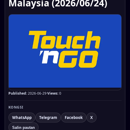
Malaysia (2026/06/24)
Published:
2026-06-29
·
Views:
0
KONGSI
WhatsApp
Telegram
Facebook
X
Salin pautan