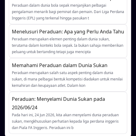
Peraduan dalam dunia bola sepak menjanjikan pelbagai
pengalaman menarik bagi peminat dan pemain. Dari Liga Perdana
Inggeris (EPL) yang terkenal hingga pasukan t
Menelusuri Peraduan: Apa yang Perlu Anda Tahu
Peraduan merupakan elemen penting dalam dunia sukan,
terutama dalam konteks bola sepak. Ia bukan sahaja memberikan
peluang untuk bertanding tetapi juga mencipta
Memahami Peraduan dalam Dunia Sukan
Peraduan merupakan salah satu aspek penting dalam dunia
sukan, di mana pelbagai bentuk kompetisi diadakan untuk menilai
kemahiran dan keupayaan atlet. Dalam kon
Peraduan: Menyelami Dunia Sukan pada
2026/06/24
Pada hari ini, 24 Jun 2026, kita akan menyelami dunia peraduan
sukan, mengkhususkan perhatian kepada liga perdana inggeris
dan Piala FA Inggeris. Peraduan ini b